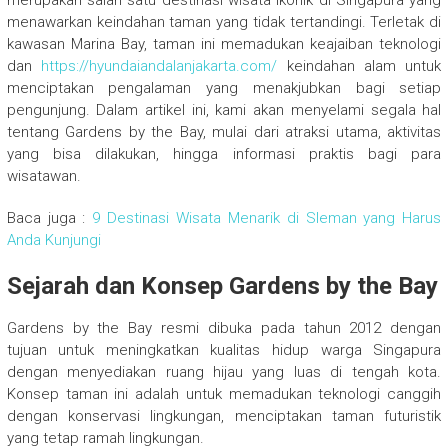
merupakan salah satu destinasi wisata ikonik di Singapura yang
menawarkan keindahan taman yang tidak tertandingi. Terletak di
kawasan Marina Bay, taman ini memadukan keajaiban teknologi
dan
https://hyundaiandalanjakarta.com/
keindahan alam untuk
menciptakan pengalaman yang menakjubkan bagi setiap
pengunjung. Dalam artikel ini, kami akan menyelami segala hal
tentang Gardens by the Bay, mulai dari atraksi utama, aktivitas
yang bisa dilakukan, hingga informasi praktis bagi para
wisatawan.
Baca juga :
9 Destinasi Wisata Menarik di Sleman yang Harus
Anda Kunjungi
Sejarah dan Konsep Gardens by the Bay
Gardens by the Bay resmi dibuka pada tahun 2012 dengan
tujuan untuk meningkatkan kualitas hidup warga Singapura
dengan menyediakan ruang hijau yang luas di tengah kota.
Konsep taman ini adalah untuk memadukan teknologi canggih
dengan konservasi lingkungan, menciptakan taman futuristik
yang tetap ramah lingkungan.