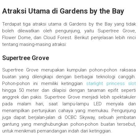
Atraksi Utama di Gardens by the Bay
Terdapat tiga atraksi utama di Gardens by the Bay yang tidak
boleh dilewatkan oleh pengunjung, yaitu Supertree Grove,
Flower Dome, dan Cloud Forest. Berikut penjelasan lebih rinci
tentang masing-masing atraksi:
Supertree Grove
Supertree Grove merupakan kumpulan pohon-pohon raksasa
buatan yang dilengkapi dengan berbagai teknologi canggih.
Pohon-pohon ini memiliki ketinggian
starlight princess slot
hingga 50 meter dan dilapisi dengan tanaman epifit seperti
anggrek dan pakis. Supertree Grove menjadi lebih spektakuler
pada malam hari, saat lampu-lampu LED menyala dan
menampilkan pertunjukan cahaya yang memukau. Pengunjung
juga dapat berjalan-jalan di OCBC Skyway, sebuah jembatan
gantung yang menghubungkan pohon-pohon buatan tersebut,
untuk menikmati pemandangan indah dari ketinggian.