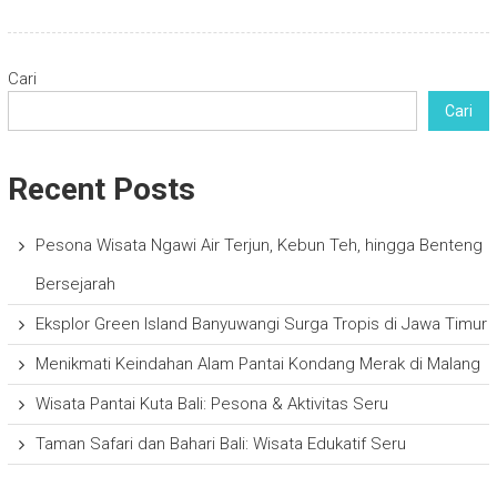
Cari
Cari
Recent Posts
Pesona Wisata Ngawi Air Terjun, Kebun Teh, hingga Benteng
Bersejarah
Eksplor Green Island Banyuwangi Surga Tropis di Jawa Timur
Menikmati Keindahan Alam Pantai Kondang Merak di Malang
Wisata Pantai Kuta Bali: Pesona & Aktivitas Seru
Taman Safari dan Bahari Bali: Wisata Edukatif Seru