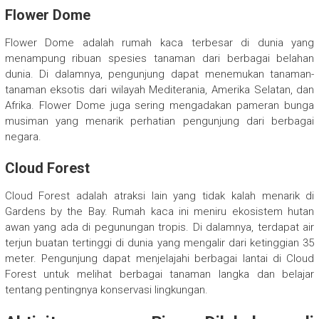
Flower Dome
Flower Dome adalah rumah kaca terbesar di dunia yang
menampung ribuan spesies tanaman dari berbagai belahan
dunia. Di dalamnya, pengunjung dapat menemukan tanaman-
tanaman eksotis dari wilayah Mediterania, Amerika Selatan, dan
Afrika. Flower Dome juga sering mengadakan pameran bunga
musiman yang menarik perhatian pengunjung dari berbagai
negara.
Cloud Forest
Cloud Forest adalah atraksi lain yang tidak kalah menarik di
Gardens by the Bay. Rumah kaca ini meniru ekosistem hutan
awan yang ada di pegunungan tropis. Di dalamnya, terdapat air
terjun buatan tertinggi di dunia yang mengalir dari ketinggian 35
meter. Pengunjung dapat menjelajahi berbagai lantai di Cloud
Forest untuk melihat berbagai tanaman langka dan belajar
tentang pentingnya konservasi lingkungan.