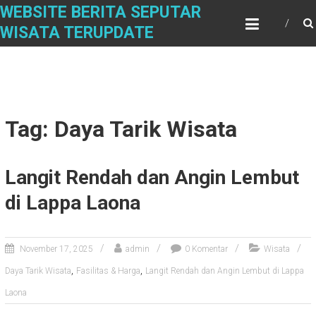
Skip
WEBSITE BERITA SEPUTAR
to
WISATA TERUPDATE
content
Tag: Daya Tarik Wisata
Langit Rendah dan Angin Lembut
di Lappa Laona
November 17, 2025
admin
0 Komentar
Wisata
,
,
Daya Tarik Wisata
Fasilitas & Harga
Langit Rendah dan Angin Lembut di Lappa
Laona