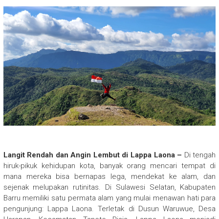
Langit Rendah dan Angin Lembut di Lappa Laona –
Di tengah
hiruk-pikuk kehidupan kota, banyak orang mencari tempat di
mana mereka bisa bernapas lega, mendekat ke alam, dan
sejenak melupakan rutinitas. Di Sulawesi Selatan, Kabupaten
Barru memiliki satu permata alam yang mulai menawan hati para
pengunjung: Lappa Laona. Terletak di Dusun Waruwue, Desa