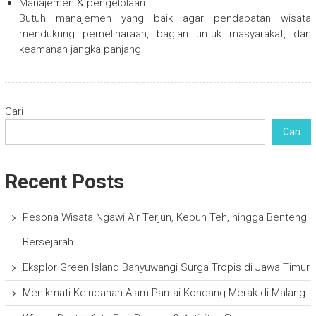
Manajemen & pengelolaan
Butuh manajemen yang baik agar pendapatan wisata
mendukung pemeliharaan, bagian untuk masyarakat, dan
keamanan jangka panjang.
Cari
Cari
Recent Posts
Pesona Wisata Ngawi Air Terjun, Kebun Teh, hingga Benteng
Bersejarah
Eksplor Green Island Banyuwangi Surga Tropis di Jawa Timur
Menikmati Keindahan Alam Pantai Kondang Merak di Malang