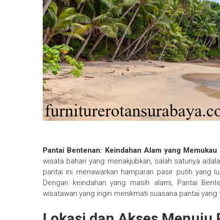
Pantai Bentenan: Keindahan Alam yang Memukau 
wisata bahari yang menakjubkan, salah satunya adal
pantai ini menawarkan hamparan pasir putih yang lu
Dengan keindahan yang masih alami, Pantai Bent
wisatawan yang ingin menikmati suasana pantai yang 
Lokasi dan Akses Menuju 