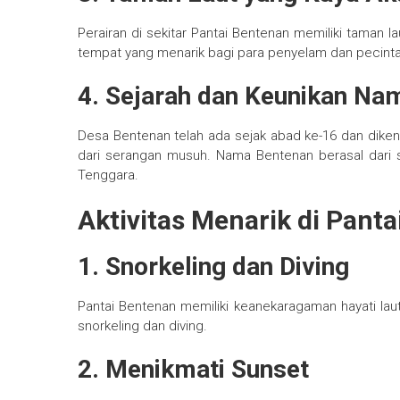
Perairan di sekitar Pantai Bentenan memiliki taman la
tempat yang menarik bagi para penyelam dan pecinta
4. Sejarah dan Keunikan Na
Desa Bentenan telah ada sejak abad ke-16 dan dike
dari serangan musuh. Nama Bentenan berasal dari se
Tenggara.
Aktivitas Menarik di Pant
1. Snorkeling dan Diving
Pantai Bentenan memiliki keanekaragaman hayati lau
snorkeling dan diving.
2. Menikmati Sunset