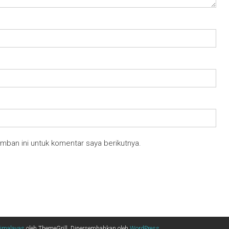
mban ini untuk komentar saya berikutnya.
imalayas
oleh ThemeGrill. Dipersembahkan oleh
WordPress
.