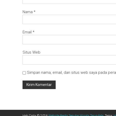
Nama
*
Email
*
Situs Web
Simpan nama, email, dan situs web saya pada pera
Hak Cipta © 2026
Website Berita Seputar Wisata Terupdate
. Tema:
H