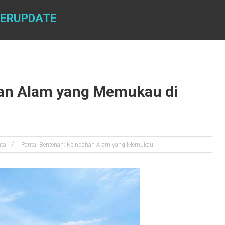
TERUPDATE
han Alam yang Memukau di
ta
Pantai Bentenan: Keindahan Alam yang Memukau