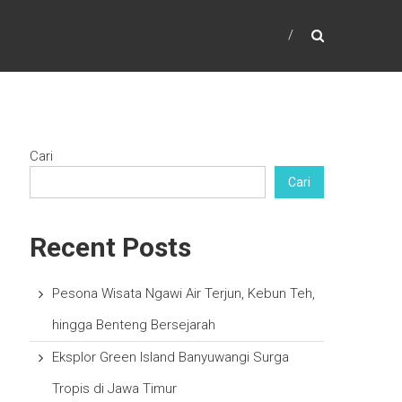
Cari
Cari
Recent Posts
Pesona Wisata Ngawi Air Terjun, Kebun Teh,
hingga Benteng Bersejarah
Eksplor Green Island Banyuwangi Surga
Tropis di Jawa Timur