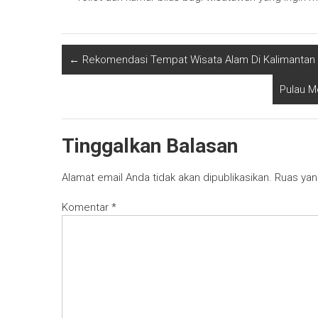
←
Rekomendasi Tempat Wisata Alam Di Kalimantan
Pulau M
Tinggalkan Balasan
Alamat email Anda tidak akan dipublikasikan.
Ruas yan
Komentar
*