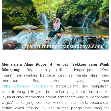
Menjelajahi Alam Bogor: 4 Tempat Trekking yang Wajib
Dikunjungi –
Bogor, kota yang dikenal dengan julukan “Kota
Hujan,” menawarkan berbagai destinasi wisata alam yang
memukau. Bagi Anda yang gemar
https://wildgingerlittleton.com/
berpetualang dan menjelajahi
alam, trekking di Bogor adalah pilihan yang tepat. Dalam artikel
ini, kami akan membahas empat tempat trekking di Bogor yang
wajib Anda kunjungi. Temukan keindahan alam serta pesona dari
setiap lokasi trekking ini, dan nikmati pengalaman yang tak