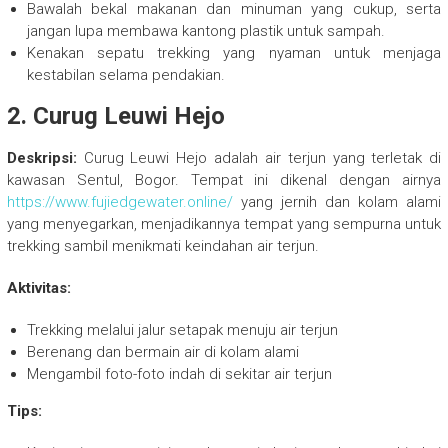
Bawalah bekal makanan dan minuman yang cukup, serta
jangan lupa membawa kantong plastik untuk sampah.
Kenakan sepatu trekking yang nyaman untuk menjaga
kestabilan selama pendakian.
2. Curug Leuwi Hejo
Deskripsi:
Curug Leuwi Hejo adalah air terjun yang terletak di
kawasan Sentul, Bogor. Tempat ini dikenal dengan airnya
https://www.fujiedgewater.online/
yang jernih dan kolam alami
yang menyegarkan, menjadikannya tempat yang sempurna untuk
trekking sambil menikmati keindahan air terjun.
Aktivitas:
Trekking melalui jalur setapak menuju air terjun
Berenang dan bermain air di kolam alami
Mengambil foto-foto indah di sekitar air terjun
Tips: