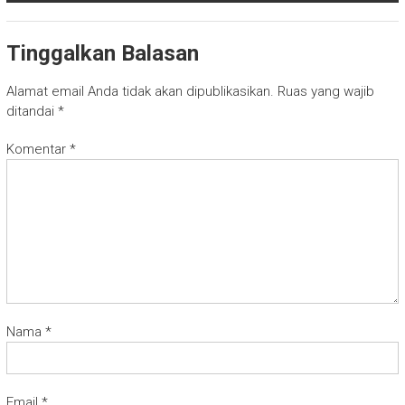
Tinggalkan Balasan
Alamat email Anda tidak akan dipublikasikan.
Ruas yang wajib
ditandai
*
Komentar
*
Nama
*
Email
*