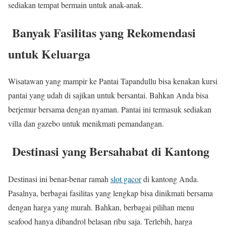
sediakan tempat bermain untuk anak-anak.
Banyak Fasilitas yang Rekomendasi
untuk Keluarga
Wisatawan yang mampir ke Pantai Tapandullu bisa kenakan kursi
pantai yang udah di sajikan untuk bersantai. Bahkan Anda bisa
berjemur bersama dengan nyaman. Pantai ini termasuk sediakan
villa dan gazebo untuk menikmati pemandangan.
Destinasi yang Bersahabat di Kantong
Destinasi ini benar-benar ramah
slot gacor
di kantong Anda.
Pasalnya, berbagai fasilitas yang lengkap bisa dinikmati bersama
dengan harga yang murah. Bahkan, berbagai pilihan menu
seafood hanya dibandrol belasan ribu saja. Terlebih, harga