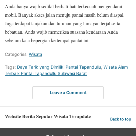
Anda hanya wajib sedikit berhati-hati terkecuali mengendarai
mobil. Banyak akses jalan menuju pantai masih belum diaspal.
Juga terdapat tanjakan dan turunan yang lumayan terjal serta
bebatuan. Anda wajib memeriksa suasana kendaraan Anda
sebelum kala bepergian ke tempat pantai ini.
Categories:
Wisata
Tags:
Daya Tarik yang Dimiliki Pantai Tapandullu
,
Wisata Alam
Terbaik Pantai Tapandullu Sulawesi Barat
Leave a Comment
Website Berita Seputar Wisata Terupdate
Back to top